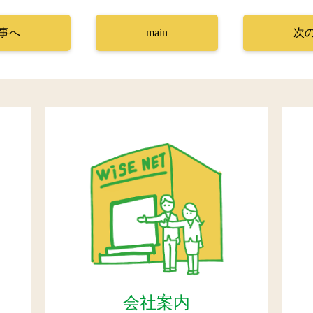
事へ
main
次
会社案内